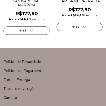
CAMISA NEIVA -
CAMISA NEIVA - PRETA
MARROM
R$177,90
R$177,90
4
x de
R$44,48
sem juros
4
x de
R$44,48
sem juros
ESPIAR
ESPIAR
Política de Privacidade
Políticas de Pagamentos
Frete e Entrega
Trocas e devoluções
Contato