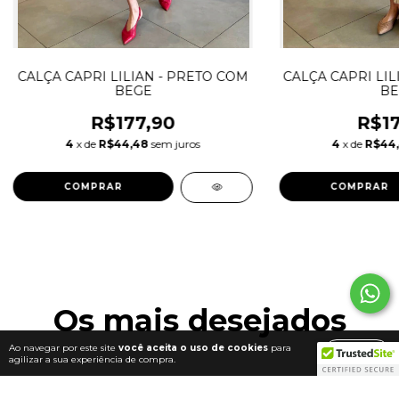
CALÇA CAPRI LILIAN - PRETO COM
CALÇA CAPRI LIL
BEGE
BE
R$177,90
R$17
4
x de
R$44,48
sem juros
4
x de
R$44
COMPRAR
COMPRAR
Os mais desejados
Ao navegar por este site
você aceita o uso de cookies
para
ENTENDI
agilizar a sua experiência de compra.